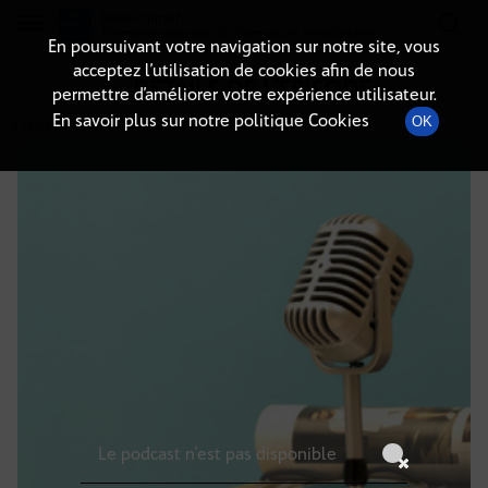
Radio-immo.fr
Premiere webradio d'information immobiliere
En poursuivant votre navigation sur notre site, vous
acceptez l’utilisation de cookies afin de nous
DÉTAILS DE L'ÉPISODE
permettre d’améliorer votre expérience utilisateur.
En savoir plus sur notre politique Cookies
OK
6 septembre 2021
à 14h00
, durée : Invalid date
Le podcast n'est pas disponible