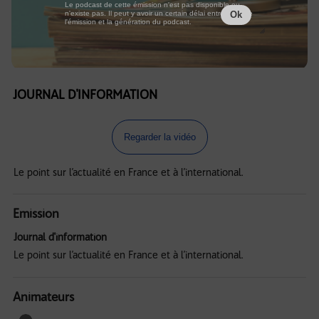
Le podcast de cette émission n'est pas disponible ou
n'existe pas. Il peut y avoir un certain délai entre la fin de
Ok
l'émission et la génération du podcast.
JOURNAL D'INFORMATION
Regarder la vidéo
Le point sur l’actualité en France et à l’international.
Emission
Journal d'information
Le point sur l’actualité en France et à l’international.
Animateurs