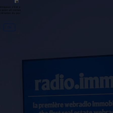
émission n'est pas disponible ou
y avoir un certain délai entre la fin
génération du podcast.
Ok