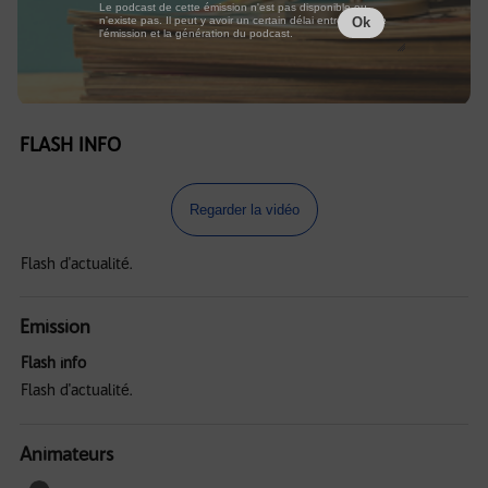
Le podcast de cette émission n'est pas disponible ou
n'existe pas. Il peut y avoir un certain délai entre la fin de
Ok
l'émission et la génération du podcast.
FLASH INFO
Regarder la vidéo
Flash d'actualité.
Emission
Flash info
Flash d'actualité.
Animateurs