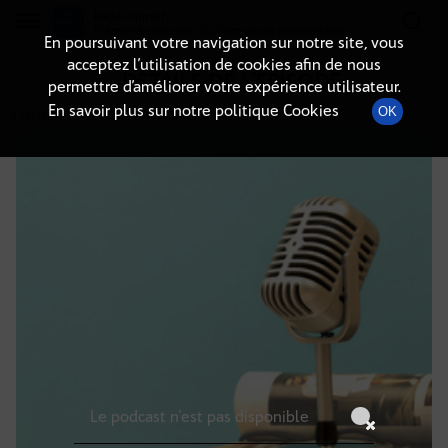
Radio-immo.fr
Premiere webradio d'information immobiliere
En poursuivant votre navigation sur notre site, vous
acceptez l’utilisation de cookies afin de nous
DÉTAILS DE L'ÉPISODE
permettre d’améliorer votre expérience utilisateur.
En savoir plus sur notre politique Cookies
OK
9 septembre 2021
à 20h59
, durée : Invalid date
Le podcast n'est pas disponible