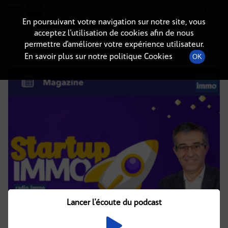
Radio-immo.fr
Premiere webradio d'information immobiliere
En poursuivant votre navigation sur notre site, vous
acceptez l’utilisation de cookies afin de nous
DÉTAILS DE L'ÉPISODE
permettre d’améliorer votre expérience utilisateur.
En savoir plus sur notre politique Cookies
OK
10 septembre 2021
à 5h40
, durée : 5 minutes
Lancer l'écoute du podcast