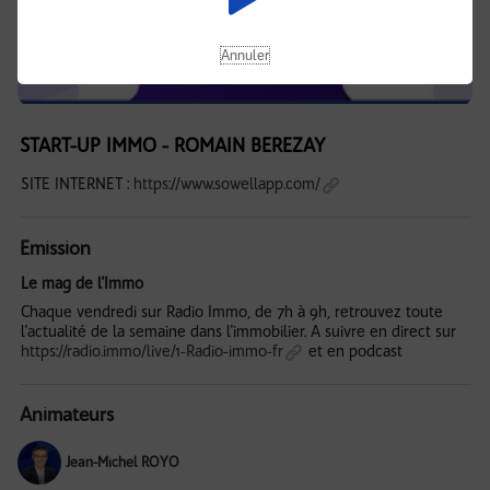
Annuler
START-UP IMMO - ROMAIN BEREZAY
SITE INTERNET :
https://www.sowellapp.com/
Emission
Le mag de l'Immo
Chaque vendredi sur Radio Immo, de 7h à 9h, retrouvez toute
l'actualité de la semaine dans l'immobilier. A suivre en direct sur
https://radio.immo/live/1-Radio-immo-fr
et en podcast
Animateurs
Jean-Michel ROYO