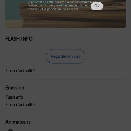
Le podcast de cette émission n'est pas disponible ou
n'existe pas. Il peut y avoir un certain délai entre la fin de
Ok
l'émission et la génération du podcast.
FLASH INFO
Regarder la vidéo
Flash d'actualité.
Emission
Flash info
Flash d'actualité.
Animateurs