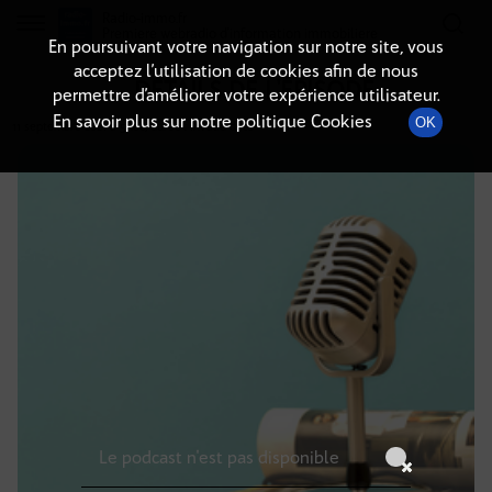
Radio-immo.fr
Premiere webradio d'information immobiliere
En poursuivant votre navigation sur notre site, vous
acceptez l’utilisation de cookies afin de nous
DÉTAILS DE L'ÉPISODE
permettre d’améliorer votre expérience utilisateur.
En savoir plus sur notre politique Cookies
OK
11 septembre 2021
à 5h00
, durée : Invalid date
Le podcast n'est pas disponible