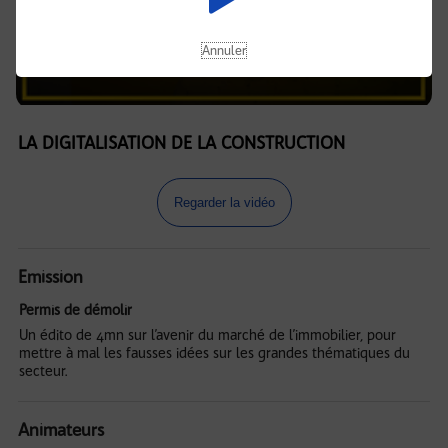
Annuler
LA DIGITALISATION DE LA CONSTRUCTION
Regarder la vidéo
Emission
Permis de démolir
Un édito de 4mn sur l’avenir du marché de l’immobilier, pour
mettre à mal les fausses idées sur les grandes thématiques du
secteur.
Animateurs