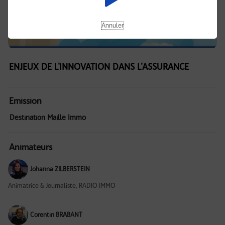
Annuler
ENJEUX DE L'INNOVATION DANS L'ASSURANCE
Emission
Destination Maille Immo
Animateurs
Johanna ZILBERSTEIN
Animatrice & Journaliste, RADIO IMMO
Corentin BRABANT