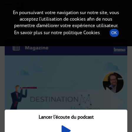
Radio-immo.fr
Premiere webradio d'information immobiliere
En poursuivant votre navigation sur notre site, vous
acceptez l’utilisation de cookies afin de nous
DÉTAILS DE L'ÉPISODE
permettre d’améliorer votre expérience utilisateur.
En savoir plus sur notre politique Cookies
OK
24 novembre 2020
à 7h00
, durée : 17 minutes
Lancer l'écoute du podcast