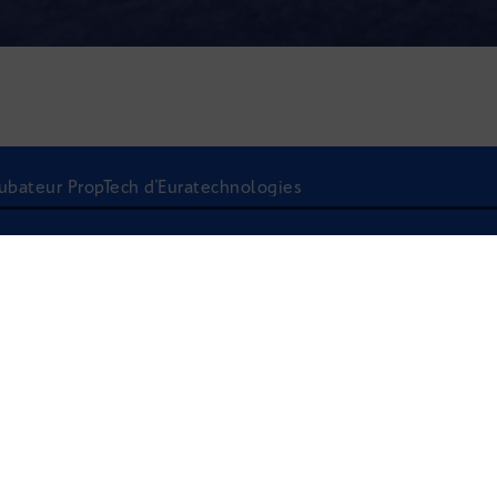
cubateur PropTech d'Euratechnologies
À l'écoute
LANCEMENT DE L'