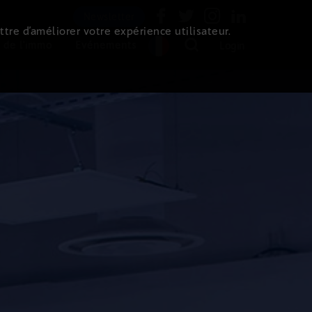
Newsletter
ttre d’améliorer votre expérience utilisateur.
 de l'immo
Evénements
Login