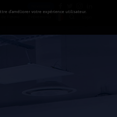
Newsletter
ttre d’améliorer votre expérience utilisateur.
 de l'immo
Evénements
Login