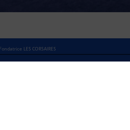
 Fondatrice LES CORSAIRES
À l'écoute
ANNE-SOPHIE OURI