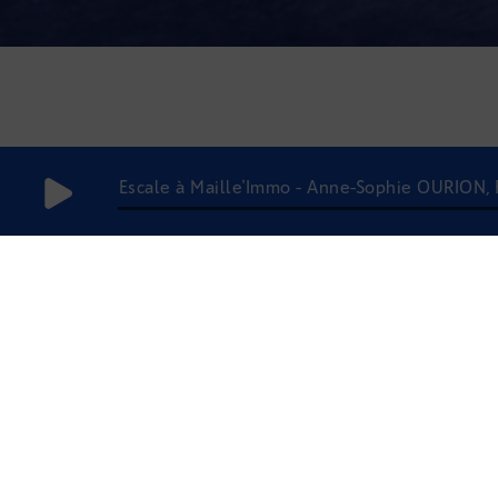
Escale à Maille'Immo - Anne-Sophie OURION,
21 mai 2020