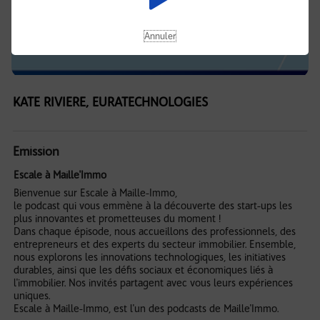
Annuler
KATE RIVIERE, EURATECHNOLOGIES
Emission
Escale à Maille'Immo
Bienvenue sur Escale à Maille-Immo,
le podcast qui vous emmène à la découverte des start-ups les
plus innovantes et prometteuses du moment !
Dans chaque épisode, nous accueillons des professionnels, des
entrepreneurs et des experts du secteur immobilier. Ensemble,
nous explorons les innovations technologiques, les initiatives
durables, ainsi que les défis sociaux et économiques liés à
l'immobilier. Nos invités partagent avec vous leurs expériences
uniques.
Escale à Maille-Immo, est l'un des podcasts de Maille'Immo.