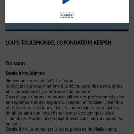
Annuler
LOUIS TOULEMONDE, COFONDATEUR KEEPEN
Emission
Escale à Maille'Immo
Bienvenue sur Escale à Maille-Immo,
le podcast qui vous emmène à la découverte des start-ups les
plus innovantes et prometteuses du moment !
Dans chaque épisode, nous accueillons des professionnels, des
entrepreneurs et des experts du secteur immobilier. Ensemble,
nous explorons les innovations technologiques, les initiatives
durables, ainsi que les défis sociaux et économiques liés à
l'immobilier. Nos invités partagent avec vous leurs expériences
uniques.
Escale à Maille-Immo, est l'un des podcasts de Maille'Immo.