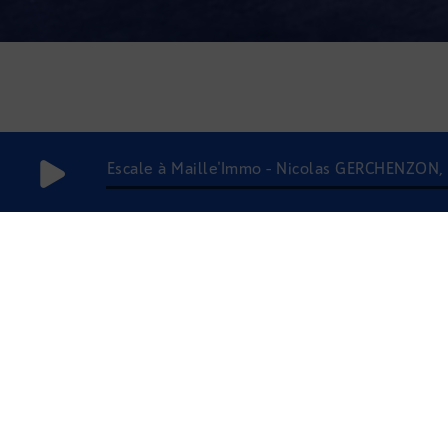
Escale à Maille'Immo - Nicolas GERCHENZON
18 juin 2020