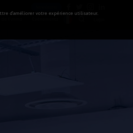
Newsletter
ttre d’améliorer votre expérience utilisateur.
 de l'immo
Evénements
Login