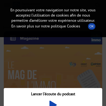
Radio-immo.fr
Premiere webradio d'information immobiliere
En poursuivant votre navigation sur notre site, vous
acceptez l’utilisation de cookies afin de nous
DÉTAILS DE L'ÉPISODE
permettre d’améliorer votre expérience utilisateur.
En savoir plus sur notre politique Cookies
OK
3 avril 2021
à 13h00
, durée : quelques secondes
Lancer l'écoute du podcast