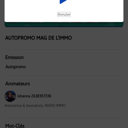
Annuler
AUTOPROMO MAG DE L'IMMO
Emission
Autopromo
Animateurs
Johanna ZILBERSTEIN
Animatrice & Journaliste, RADIO IMMO
Mot-Clés