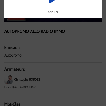
Annuler
AUTOPROMO ALLO RADIO IMMO
Emission
Autopromo
Animateurs
Christophe BORDET
Journaliste, RADIO IMMO
Mot-Clés