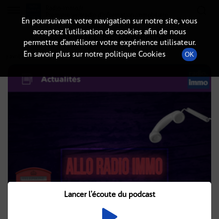
Radio-immo.fr
Premiere webradio d'information immobiliere
En poursuivant votre navigation sur notre site, vous
acceptez l’utilisation de cookies afin de nous
DÉTAILS DE L'ÉPISODE
permettre d’améliorer votre expérience utilisateur.
En savoir plus sur notre politique Cookies
OK
3 avril 2021
à 13h03
, durée : quelques secondes
Lancer l'écoute du podcast