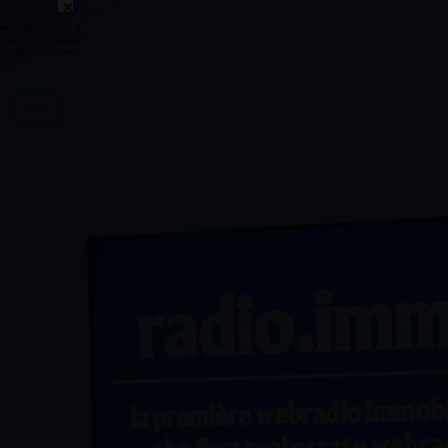
émission n'est pas disponible ou
y avoir un certain délai entre la fin
génération du podcast.
Ok