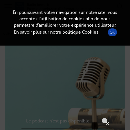
Radio-immo.fr
Premiere webradio d'information immobiliere
En poursuivant votre navigation sur notre site, vous
acceptez l’utilisation de cookies afin de nous
DÉTAILS DE L'ÉPISODE
permettre d’améliorer votre expérience utilisateur.
En savoir plus sur notre politique Cookies
OK
5 décembre 2021
à 11h00
, durée : Invalid date
Le podcast n'est pas disponible