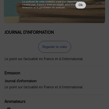
Le podcast de cette émission n'est pas disponible ou
n'existe pas. Il peut y avoir un certain délai entre la fin de
Ok
l'émission et la génération du podcast.
JOURNAL D'INFORMATION
Regarder la vidéo
Le point sur l’actualité en France et à l’international.
Emission
Journal d'information
Le point sur l’actualité en France et à l’international.
Animateurs