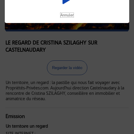
Annuler
LE REGARD DE CRISTINA SZILAGHY SUR
CASTELNAUDARY
Regarder la vidéo
Un territoire, un regard : la pastille qui nous fait voyager avec
Propriétés-Privées.com. Aujourd'hui direction Castelnaudary à la
rencontre de Cristina SZILAGHY, conseillère en immobilier et
animatrice du réseau.
Emission
Un territoire un regard
SITE INTERNET :