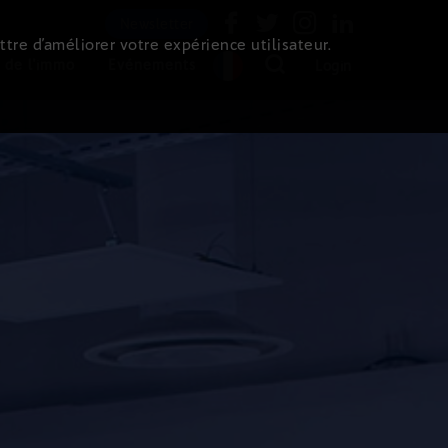
Newsletter
ttre d’améliorer votre expérience utilisateur.
 de l'immo
Evénements
Login