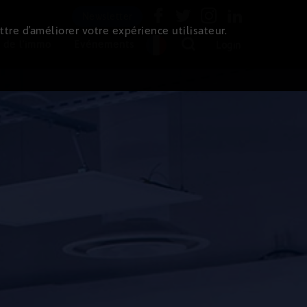
Newsletter
ttre d’améliorer votre expérience utilisateur.
 de l'immo
Evénements
Login