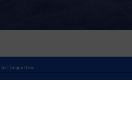
 est la question.
À l'écoute