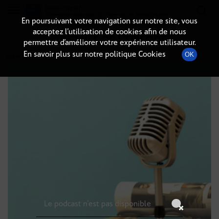
Radio-immo.fr
Premiere webradio d'information immobiliere
En poursuivant votre navigation sur notre site, vous
acceptez l’utilisation de cookies afin de nous
DÉTAILS DE L'ÉPISODE
permettre d’améliorer votre expérience utilisateur.
En savoir plus sur notre politique Cookies
OK
30 juin 2023
à 3h59
, durée : Invalid date
Le podcast n'est pas disponible