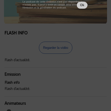
Le podcast de cette émission n'est pas disponible ou
n'existe pas. Il peut y avoir un certain délai entre la fin de
Ok
l'émission et la génération du podcast.
FLASH INFO
Regarder la vidéo
Flash d'actualité.
Emission
Flash info
Flash d'actualité.
Animateurs