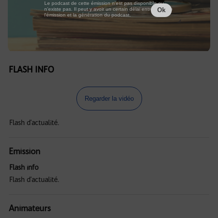
Le podcast de cette émission n'est pas disponible ou
n'existe pas. Il peut y avoir un certain délai entre la fin de
Ok
l'émission et la génération du podcast.
FLASH INFO
Regarder la vidéo
Flash d'actualité.
Emission
Flash info
Flash d'actualité.
Animateurs