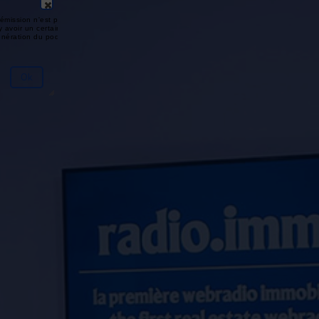
émission n'est pas disponible ou
y avoir un certain délai entre la fin
génération du podcast.
Ok