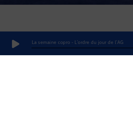
La semaine copro - L'ordre du jour de l'AG
6
septembre