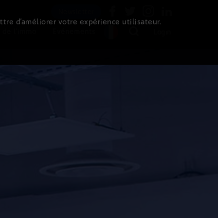
Newsletter
ttre d’améliorer votre expérience utilisateur.
 de l'immo
Evénements
Login