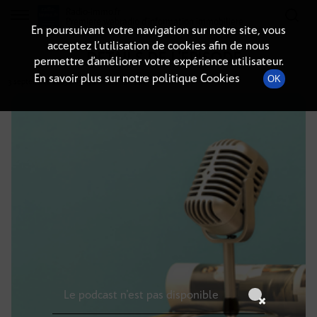
Radio-immo.fr
Premiere webradio d'information immobiliere
En poursuivant votre navigation sur notre site, vous
acceptez l’utilisation de cookies afin de nous
DÉTAILS DE L'ÉPISODE
permettre d’améliorer votre expérience utilisateur.
En savoir plus sur notre politique Cookies
OK
3 septembre 2023
à 15h59
, durée : Invalid date
Le podcast n'est pas disponible