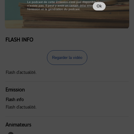
Le podcast de cette émission n'est pas disponible ou
n'existe pas. Il peut y avoir un certain délai entre la fin de
Ok
l'émission et la génération du podcast.
FLASH INFO
Regarder la vidéo
Flash d'actualité.
Emission
Flash info
Flash d'actualité.
Animateurs