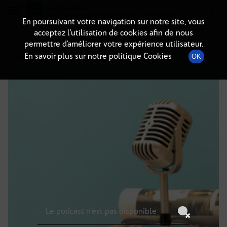
Radio-immo.fr
Premiere webradio d'information immobiliere
En poursuivant votre navigation sur notre site, vous
acceptez l’utilisation de cookies afin de nous
DÉTAILS DE L'ÉPISODE
permettre d’améliorer votre expérience utilisateur.
En savoir plus sur notre politique Cookies
OK
25 septembre 2023
à 4h59
, durée : Invalid date
Le podcast n'est pas disponible