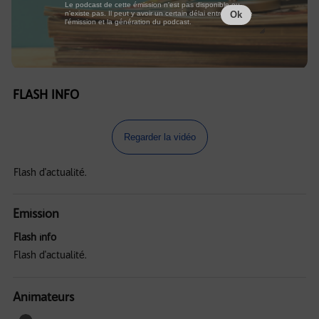
Le podcast de cette émission n'est pas disponible ou
n'existe pas. Il peut y avoir un certain délai entre la fin de
Ok
l'émission et la génération du podcast.
FLASH INFO
Regarder la vidéo
Flash d'actualité.
Emission
Flash info
Flash d'actualité.
Animateurs