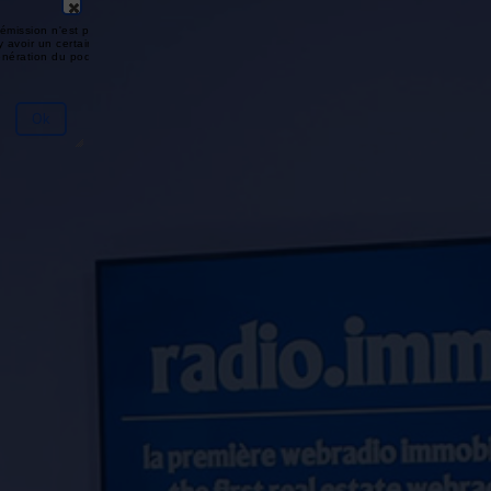
émission n'est pas disponible ou
y avoir un certain délai entre la fin
génération du podcast.
Ok