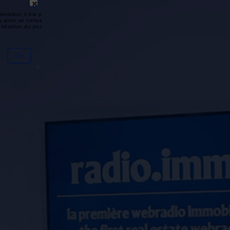
émission n'est pas disponible ou
y avoir un certain délai entre la fin
génération du podcast.
Ok