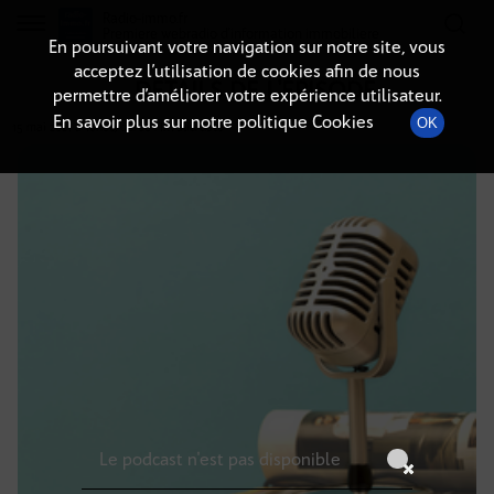
Radio-immo.fr
Premiere webradio d'information immobiliere
En poursuivant votre navigation sur notre site, vous
acceptez l’utilisation de cookies afin de nous
DÉTAILS DE L'ÉPISODE
permettre d’améliorer votre expérience utilisateur.
En savoir plus sur notre politique Cookies
OK
15 mai 2021
à 16h00
, durée : Invalid date
Le podcast n'est pas disponible