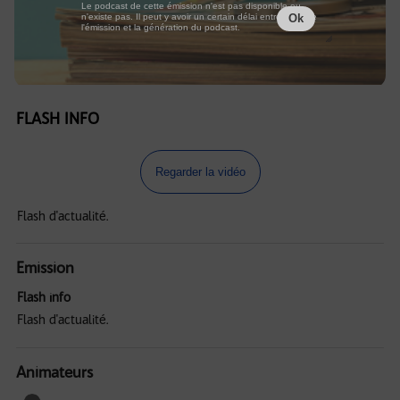
Le podcast de cette émission n'est pas disponible ou
n'existe pas. Il peut y avoir un certain délai entre la fin de
Ok
l'émission et la génération du podcast.
FLASH INFO
Regarder la vidéo
Flash d'actualité.
Emission
Flash info
Flash d'actualité.
Animateurs