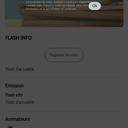
Le podcast de cette émission n'est pas disponible ou
n'existe pas. Il peut y avoir un certain délai entre la fin de
Ok
l'émission et la génération du podcast.
FLASH INFO
Regarder la vidéo
Flash d'actualité.
Emission
Flash info
Flash d'actualité.
Animateurs