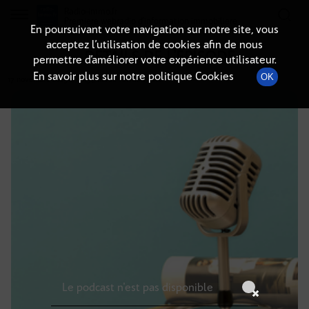
Radio-immo.fr
Premiere webradio d'information immobiliere
En poursuivant votre navigation sur notre site, vous
acceptez l’utilisation de cookies afin de nous
DÉTAILS DE L'ÉPISODE
permettre d’améliorer votre expérience utilisateur.
En savoir plus sur notre politique Cookies
OK
17 novembre 2023
à 15h59
, durée : Invalid date
Le podcast n'est pas disponible