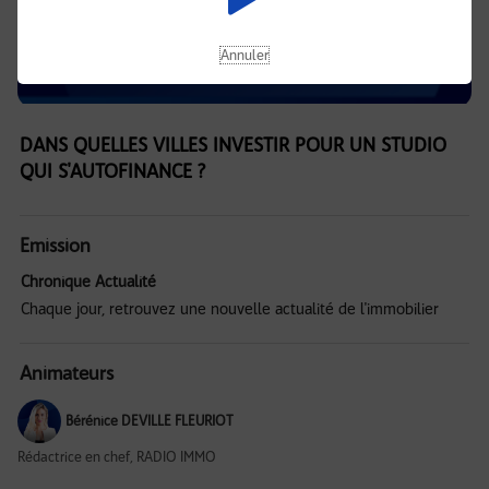
Annuler
DANS QUELLES VILLES INVESTIR POUR UN STUDIO
QUI S'AUTOFINANCE ?
Emission
Chronique Actualité
Chaque jour, retrouvez une nouvelle actualité de l'immobilier
Animateurs
Bérénice DEVILLE FLEURIOT
Rédactrice en chef, RADIO IMMO