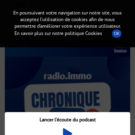
Radio-immo.fr
Premiere webradio d'information immobiliere
En poursuivant votre navigation sur notre site, vous
acceptez l’utilisation de cookies afin de nous
DÉTAILS DE L'ÉPISODE
permettre d’améliorer votre expérience utilisateur.
En savoir plus sur notre politique Cookies
OK
22 décembre 2023
à 5h02
, durée : 2 minutes
Lancer l'écoute du podcast