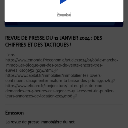
Annuler
REVUE DE PRESSE DU 12 JANVIER 2024 : DES
CHIFFRES ET DES TACTIQUES !
Liens :
https://www.lemonde.fr/economie/article/2024/01/08/le-marche-
immobilier-bloque-par-des-prix-de-vente-encore-tres-
eleves_6209652_3234.html
https://www.capital.fr/immobilier/immobilier-les-loyers-
continuent-daugmenter-malgre-la-baisse-des-prix-1490126
https://www.lefigaro.fr/conjoncture/j-ai-eu-plus-de-1100-
demandes-en-4-heures-ces-agences-qui-cessent-de-publier-
leurs-annonces-de-location-20240108
Emission
La revue de presse immobilière du net