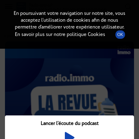
Radio-immo.fr
Premiere webradio d'information immobiliere
En poursuivant votre navigation sur notre site, vous
acceptez l’utilisation de cookies afin de nous
DÉTAILS DE L'ÉPISODE
permettre d’améliorer votre expérience utilisateur.
En savoir plus sur notre politique Cookies
OK
12 janvier 2024
à 7h02
, durée : 4 minutes
Lancer l'écoute du podcast