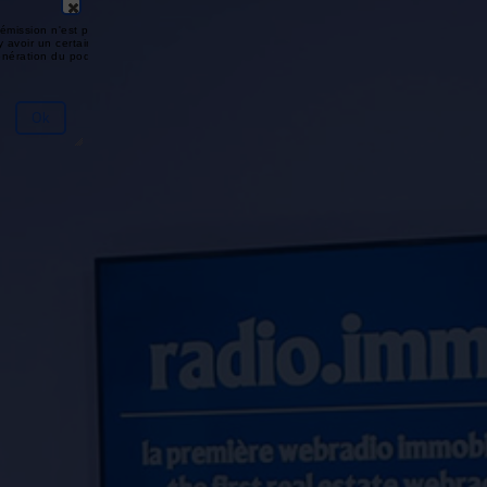
émission n'est pas disponible ou
y avoir un certain délai entre la fin
génération du podcast.
Ok