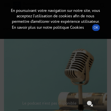
Radio-immo.fr
Premiere webradio d'information immobiliere
En poursuivant votre navigation sur notre site, vous
acceptez l’utilisation de cookies afin de nous
DÉTAILS DE L'ÉPISODE
permettre d’améliorer votre expérience utilisateur.
En savoir plus sur notre politique Cookies
OK
20 janvier 2024
à 15h59
, durée : Invalid date
Le podcast n'est pas disponible