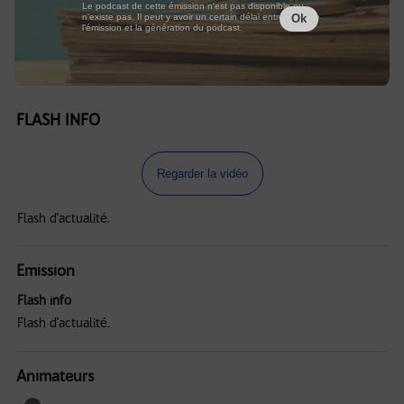
Le podcast de cette émission n'est pas disponible ou
n'existe pas. Il peut y avoir un certain délai entre la fin de
Ok
l'émission et la génération du podcast.
FLASH INFO
Regarder la vidéo
Flash d'actualité.
Emission
Flash info
Flash d'actualité.
Animateurs