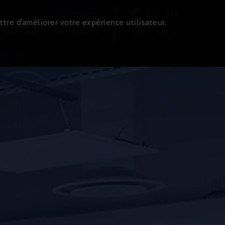
Newsletter
ttre d’améliorer votre expérience utilisateur.
 de l'immo
Evénements
Login