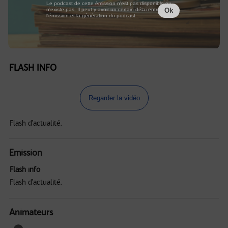
Le podcast de cette émission n'est pas disponible ou
n'existe pas. Il peut y avoir un certain délai entre la fin de
Ok
l'émission et la génération du podcast.
FLASH INFO
Regarder la vidéo
Flash d'actualité.
Emission
Flash info
Flash d'actualité.
Animateurs