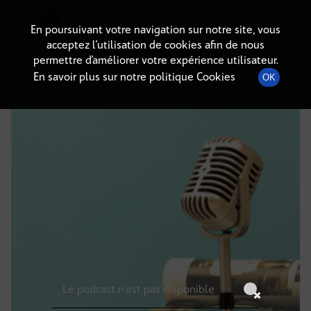
Radio-immo.fr
Premiere webradio d'information immobiliere
En poursuivant votre navigation sur notre site, vous
acceptez l’utilisation de cookies afin de nous
DÉTAILS DE L'ÉPISODE
permettre d’améliorer votre expérience utilisateur.
En savoir plus sur notre politique Cookies
OK
23 juillet 2024
à 10h59
, durée : Invalid date
Le podcast n'est pas disponible