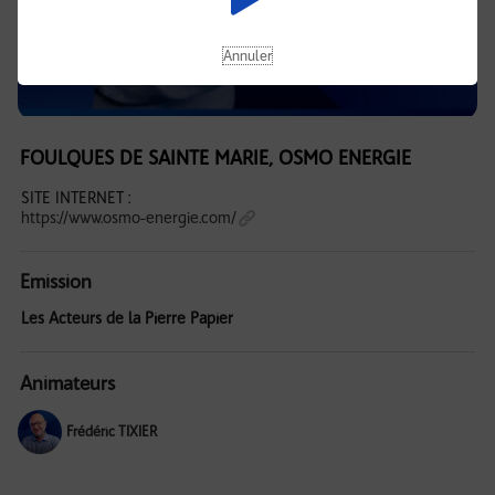
Annuler
FOULQUES DE SAINTE MARIE, OSMO ENERGIE
SITE INTERNET :
https://www.osmo-energie.com/
Emission
Les Acteurs de la Pierre Papier
Animateurs
Frédéric TIXIER