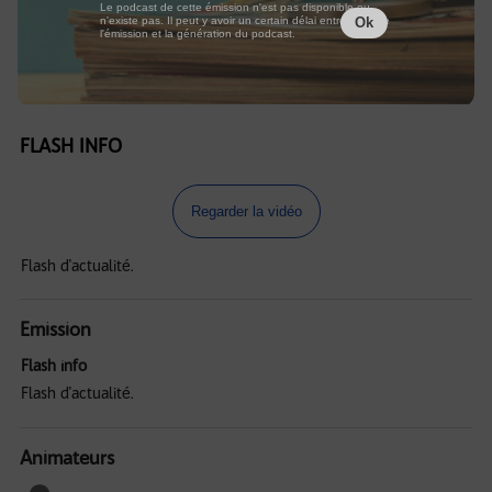
Le podcast de cette émission n'est pas disponible ou
n'existe pas. Il peut y avoir un certain délai entre la fin de
Ok
l'émission et la génération du podcast.
FLASH INFO
Regarder la vidéo
Flash d'actualité.
Emission
Flash info
Flash d'actualité.
Animateurs