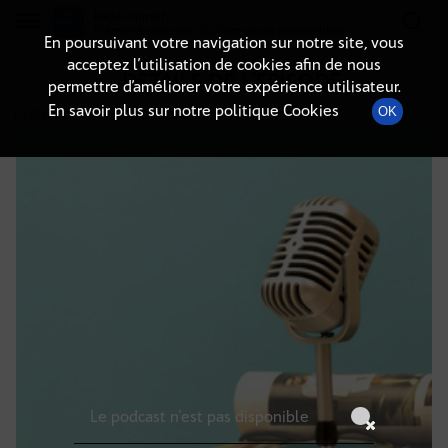
Radio-immo.fr
Premiere webradio d'information immobiliere
En poursuivant votre navigation sur notre site, vous
acceptez l’utilisation de cookies afin de nous
DÉTAILS DE L'ÉPISODE
permettre d’améliorer votre expérience utilisateur.
En savoir plus sur notre politique Cookies
OK
31 juillet 2024
à 13h59
, durée : Invalid date
Le podcast n'est pas disponible