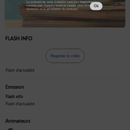
Le podcast de cette émission n'est pas disponible ou
n'existe pas. Il peut y avoir un certain délai entre la fin de
Ok
l'émission et la génération du podcast.
FLASH INFO
Regarder la vidéo
Flash d'actualité.
Emission
Flash info
Flash d'actualité.
Animateurs