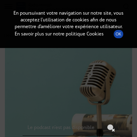
Radio-immo.fr
Premiere webradio d'information immobiliere
En poursuivant votre navigation sur notre site, vous
acceptez l’utilisation de cookies afin de nous
DÉTAILS DE L'ÉPISODE
permettre d’améliorer votre expérience utilisateur.
En savoir plus sur notre politique Cookies
OK
3 août 2024
à 16h59
, durée : Invalid date
Le podcast n'est pas disponible