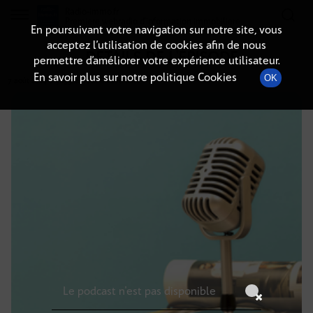
Radio-immo.fr
Premiere webradio d'information immobiliere
En poursuivant votre navigation sur notre site, vous
acceptez l’utilisation de cookies afin de nous
DÉTAILS DE L'ÉPISODE
permettre d’améliorer votre expérience utilisateur.
En savoir plus sur notre politique Cookies
OK
7 août 2024
à 9h59
, durée : Invalid date
Le podcast n'est pas disponible