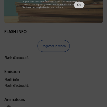
Le podcast de cette émission n'est pas disponible ou
n'existe pas. Il peut y avoir un certain délai entre la fin de
Ok
l'émission et la génération du podcast.
FLASH INFO
Regarder la vidéo
Flash d'actualité.
Emission
Flash info
Flash d'actualité.
Animateurs