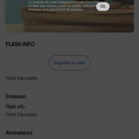
Le podcast de cette émission n'est pas disponible ou
n'existe pas. Il peut y avoir un certain délai entre la fin de
Ok
l'émission et la génération du podcast.
FLASH INFO
Regarder la vidéo
Flash d'actualité.
Emission
Flash info
Flash d'actualité.
Animateurs