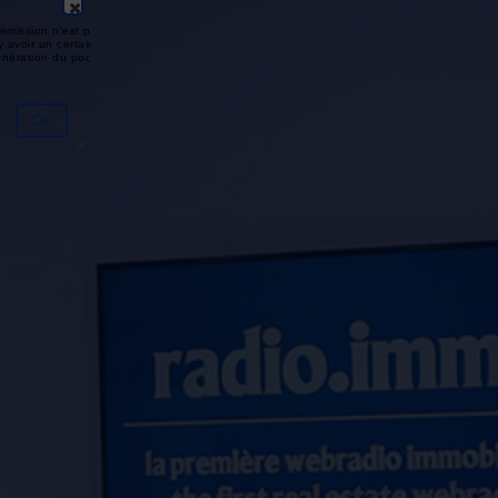
émission n'est pas disponible ou
y avoir un certain délai entre la fin
génération du podcast.
Ok