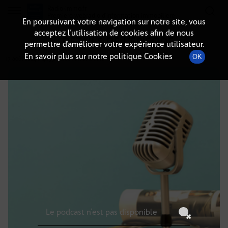
Radio-immo.fr
Premiere webradio d'information immobiliere
En poursuivant votre navigation sur notre site, vous
acceptez l’utilisation de cookies afin de nous
DÉTAILS DE L'ÉPISODE
permettre d’améliorer votre expérience utilisateur.
En savoir plus sur notre politique Cookies
OK
17 août 2024
à 4h59
, durée : Invalid date
Le podcast n'est pas disponible