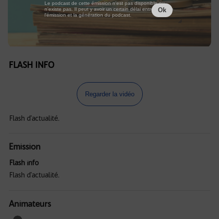
Le podcast de cette émission n'est pas disponible ou
n'existe pas. Il peut y avoir un certain délai entre la fin de
Ok
l'émission et la génération du podcast.
FLASH INFO
Regarder la vidéo
Flash d'actualité.
Emission
Flash info
Flash d'actualité.
Animateurs