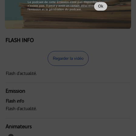
Le podcast de cette émission n'est pas disponible ou
n'existe pas. Il peut y avoir un certain délai entre la fin de
Ok
l'émission et la génération du podcast.
FLASH INFO
Regarder la vidéo
Flash d'actualité.
Emission
Flash info
Flash d'actualité.
Animateurs