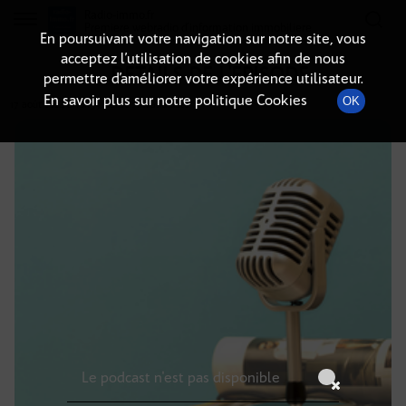
Radio-immo.fr
Premiere webradio d'information immobiliere
En poursuivant votre navigation sur notre site, vous
acceptez l’utilisation de cookies afin de nous
DÉTAILS DE L'ÉPISODE
permettre d’améliorer votre expérience utilisateur.
En savoir plus sur notre politique Cookies
OK
17 août 2024
à 10h59
, durée : Invalid date
Le podcast n'est pas disponible