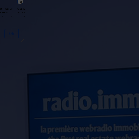
émission n'est pas disponible ou
y avoir un certain délai entre la fin
génération du podcast.
Ok