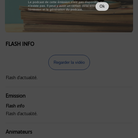
Le podcast de cette émission n'est pas disponible ou
n'existe pas. Il peut y avoir un certain délai entre la fin de
Ok
l'émission et la génération du podcast.
FLASH INFO
Regarder la vidéo
Flash d'actualité.
Emission
Flash info
Flash d'actualité.
Animateurs