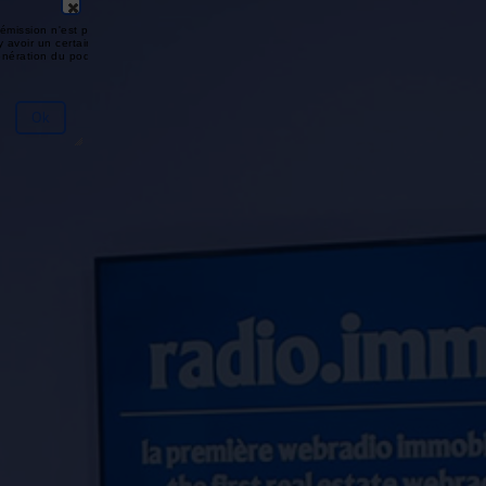
émission n'est pas disponible ou
y avoir un certain délai entre la fin
génération du podcast.
Ok