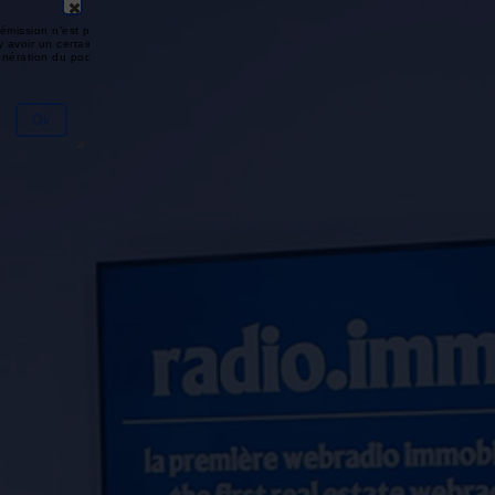
émission n'est pas disponible ou
y avoir un certain délai entre la fin
génération du podcast.
Ok