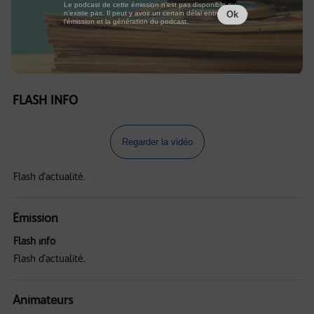
Le podcast de cette émission n'est pas disponible ou
n'existe pas. Il peut y avoir un certain délai entre la fin de
Ok
l'émission et la génération du podcast.
FLASH INFO
Regarder la vidéo
Flash d'actualité.
Emission
Flash info
Flash d'actualité.
Animateurs