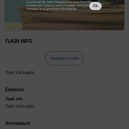
Le podcast de cette émission n'est pas disponible ou
n'existe pas. Il peut y avoir un certain délai entre la fin de
Ok
l'émission et la génération du podcast.
FLASH INFO
Regarder la vidéo
Flash d'actualité.
Emission
Flash info
Flash d'actualité.
Animateurs