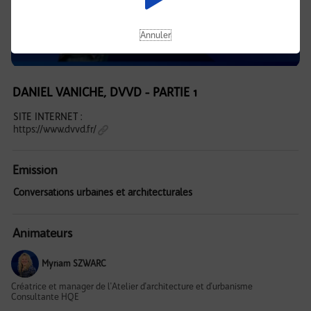
Annuler
DANIEL VANICHE, DVVD - PARTIE 1
SITE INTERNET :
https://www.dvvd.fr/
Emission
Conversations urbaines et architecturales
Animateurs
Myriam SZWARC
Créatrice et manager de l'Atelier d'architecture et d'urbanisme
Consultante HQE