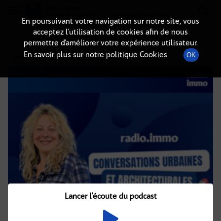
Radio-immo.fr
Premiere webradio d'information immobiliere
En poursuivant votre navigation sur notre site, vous
acceptez l’utilisation de cookies afin de nous
DÉTAILS DE L'ÉPISODE
permettre d’améliorer votre expérience utilisateur.
En savoir plus sur notre politique Cookies
OK
3 septembre 2024
à 7h02
, durée : 14 minutes
Lancer l'écoute du podcast